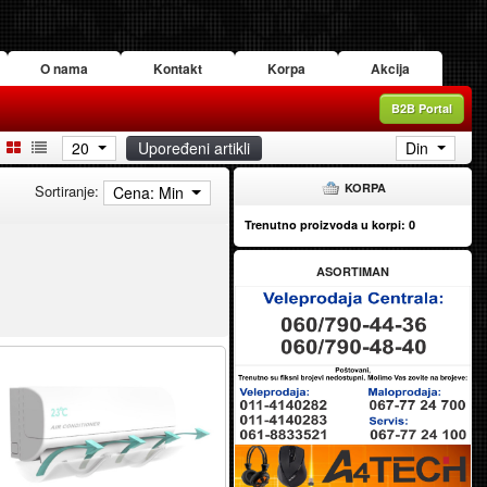
O nama
Kontakt
Korpa
Akcija
B2B Portal
20
Upoređeni artikli
Din
KORPA
Sortiranje:
Cena: Min
Trenutno proizvoda u korpi:
0
ASORTIMAN