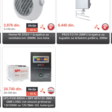
2.878
din.
6.440
din.
Akcija
3.198
din.
- 10 %
Home FK 37/GY * Grejalica sa
PROSTO FH-200IP2 Grejalica za
ventilatorom 2000W, sivo bela
kupatilo sa držaèem peškira, 2000w
24.740
din.
Akcija
29.185
din.
- 15 %
i
UPS-PSW-800VA + NPP NPG12V-38Ah *
GMB LONG cist sinusni pretvarac
12V/500W sa 12V/38Ah GEL baterijom