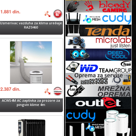
1.881
din.
Usmerivac vazduha za klima ureðaje
RAZ0460
2.387
din.
ACWS4M AC zaptivka za prozore za
pingvin klime 4m