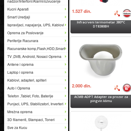
nadzor/Interfoni/Alarmi/ozvucenje
Kucni Aparati
1.527
din.
Smart Uredjaji
Infracrveni termometar 380°C
Ispravljaci, napajanja, UPS, Kablovi
DT8380BH
Oprema za Poslovanje
Periferije Racunara
Racunarske komp,Flash,HDD,Smart
TV ,DVB, Android, Nosaci Oprema
Antene i oprema
Laptop i oprema
Kablovi, adapteri, spliteri
2.000
din.
Auto i Oprema
Telefon ,Tablet, Foto, Baterije
ACMB-ADPT Adapter za prozor za
pingvin klimu
Punjaci, UPS, Stabilizatori, Inverteri
Mrežna oprema
3D filamenti, Stampaci, Toneri
Sve za Kucu