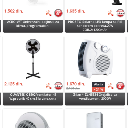
1.562
din.
1.635
din.
ACRC1WT Univerzalni daljinski za
PROSTO Solarna LED lampa sa PIR
klimu, programabilni
senzorom pokreta,20W
COB,2x1200mAh
2.125
din.
1.670
din.
Akcija
2.186
din.
- 24 %
QUANTEK Q1502 Ventilator,45
Zilan * ZLN5534 Grejalica sa
W,precnik 40 cm,3 brzine,crna
ventilatorom, 2000W