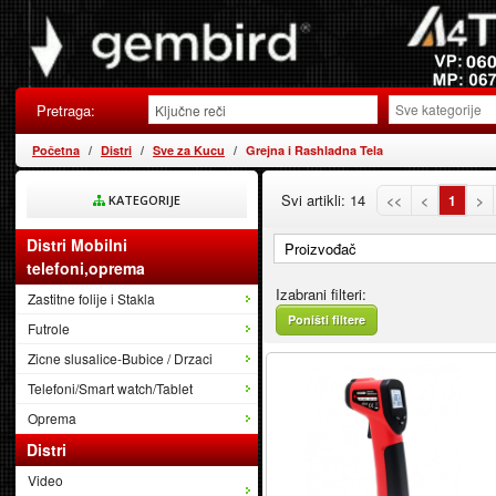
Pretraga:
Početna
Distri
Sve za Kucu
Grejna i Rashladna Tela
Svi artikli: 14
<<
<
1
>
KATEGORIJE
Distri Mobilni
Proizvođač
telefoni,oprema
Izabrani filteri:
Zastitne folije i Stakla
Poništi filtere
Futrole
Zicne slusalice-Bubice / Drzaci
Telefoni/Smart watch/Tablet
Oprema
Distri
Video