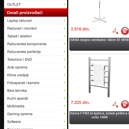
OUTLET
Ostali proizvođači
Laptop računari
Računari i monitori
2.918
din.
Tableti i telefoni
ISKRA stojeci ventilator 43cm SF-001B
Računarske komponente
Računarske periferije
Televizori i DVD
Auto oprema
Klima uredjaji
Fotoaparati i kamere
Bela tehnika
Kućni aparati
7.225
din.
Multimedia
Home FTW2 Grejalica, sušaè peškira 
Gaming oprema
veša 100W
Software