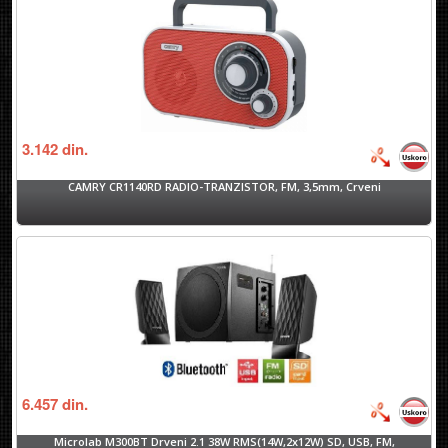
3.142
din.
CAMRY CR1140RD RADIO-TRANZISTOR, FM, 3,5mm, Crveni
6.457
din.
Microlab M300BT Drveni 2.1 38W RMS(14W,2x12W) SD, USB, FM,