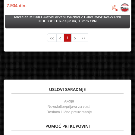
7.934
din.
Microlab M600BT Aktivni drveni zvucnici 2.1 40W RMS(16W,2x12W)
BLUETOOTH k-daljinski, 3.5mm CRNI
<<
<
1
>
>>
USLOVI SARADNJE
Akcija
Newsletter/prijava za vesti
Dostava i lično preuzimanje
POMOĆ PRI KUPOVINI