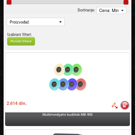
Sortiranje:
Cena: Min
Proizvođač
Izabrani filteri:
Poništi filtere
2.614
din.
Multimedijalni budilnik MB-905