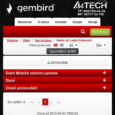
Naslovna
O nama
Kontakt
Korpa
Akcija
B2B Portal
Početna
Distri
Sve za Kucu
Radio cd i radio Prijemnici
20
Din
Prikaz proizvoda:
Upoređeni artikli
KATEGORIJE
Distri Mobilni telefoni,oprema
Distri
Ostali proizvođači
Svi artikli: 5
<<
<
1
>
>>
Cena od 2615.24 do 7934.24