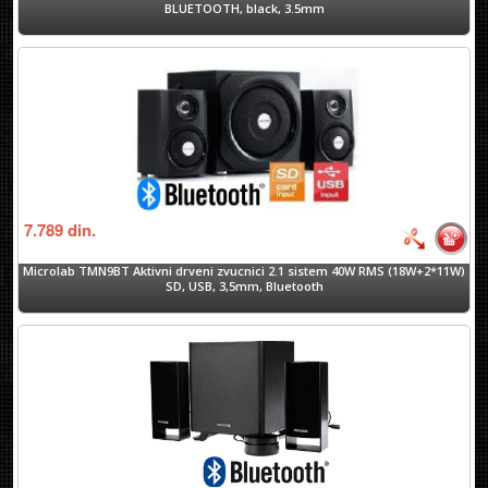
BLUETOOTH, black, 3.5mm
7.789
din.
Microlab TMN9BT Aktivni drveni zvucnici 2.1 sistem 40W RMS (18W+2*11W)
SD, USB, 3,5mm, Bluetooth