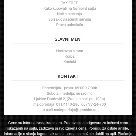
TAX FREE
Kako kupovati na Gembird sajtu
Način plaćanja
Spisak ovlasćenih servisa
Prava potrošača
GLAVNI MENI
Naslovna strana
Korpa
Kontakt
KONTAKT
Ponedeljak - petak: 09:00-17:00h
Subota - nedelja: ne radimo
Ljubice Đorđević 2, (Zrenjaninski put 103b)
maloprodaja: 011/4140-280, 067/77-24-700
e-mail
maloprodaja@gembird.rs
Cene su informativnog karaktera. Prodavac ne odgovara za tačnost cena
iskazanih na sajtu, zadržava pravo izmena cena. Ponudu za ostale artikle,
informacije o stanju lagera i aktuelnim cenama možete dobiti na upit. Plaćanje