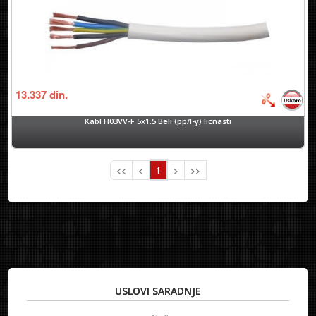
13.337
din.
Kabl H03VV-F 5x1.5 Beli (pp/l-y) licnasti
<<
<
1
>
>>
USLOVI SARADNJE