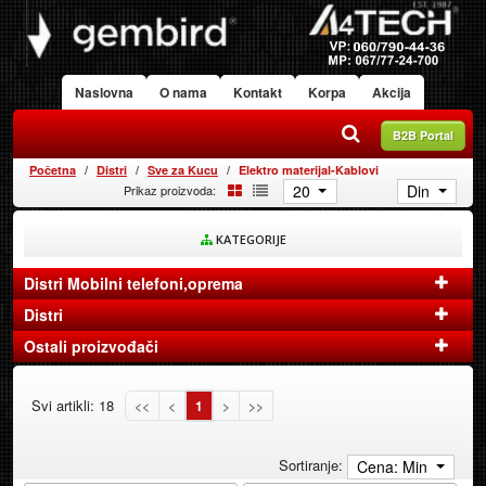
Naslovna
O nama
Kontakt
Korpa
Akcija
B2B Portal
Početna
Distri
Sve za Kucu
Elektro materijal-Kablovi
20
Din
Prikaz proizvoda:
KATEGORIJE
Distri Mobilni telefoni,oprema
Distri
Ostali proizvođači
Svi artikli: 18
<<
<
1
>
>>
Sortiranje:
Cena: Min