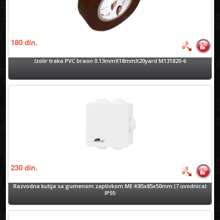
180
din.
Izolir traka PVC braon 0.13mmX18mmX20yard M131820-6
230
din.
Razvodna kutija sa gumenom zaptivkom ME-K85x85x50mm (7 uvodnica)
IP55