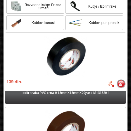
Razvodne kutije-Dozne-
Kutije / Izolir trake
Ormani
Kablovi licnasti
Kablovi pun presek
139
din.
Izolir traka PVC crna 0.13mmX18mmX20yard M131820-1