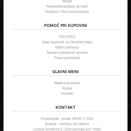
Akcija
Newsletter/prijava za vesti
Dostava i lično preuzimanje
POMOĆ PRI KUPOVINI
TAX FREE
Kako kupovati na Gembird sajtu
Način plaćanja
Spisak ovlasćenih servisa
Prava potrošača
GLAVNI MENI
Naslovna strana
Korpa
Kontakt
KONTAKT
Ponedeljak - petak: 09:00-17:00h
Subota - nedelja: ne radimo
Ljubice Đorđević 2, (Zrenjaninski put 103b)