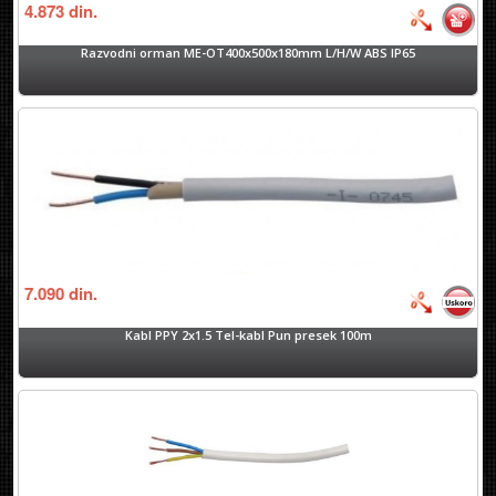
4.873
din.
Razvodni orman ME-OT400x500x180mm L/H/W ABS IP65
7.090
din.
Kabl PPY 2x1.5 Tel-kabl Pun presek 100m