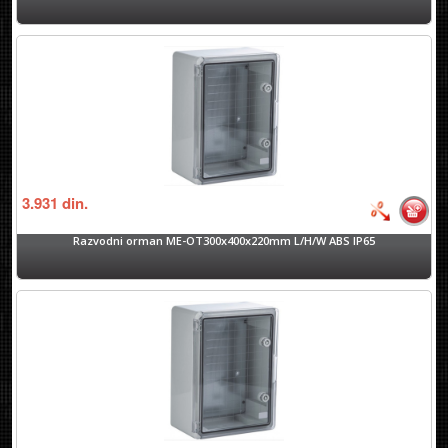
3.931
din.
Razvodni orman ME-OT300x400x220mm L/H/W ABS IP65