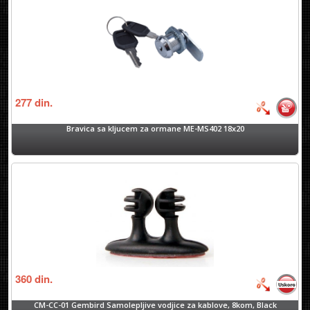
277
din.
Bravica sa kljucem za ormane ME-MS402 18x20
360
din.
CM-CC-01 Gembird Samolepljive vodjice za kablove, 8kom, Black