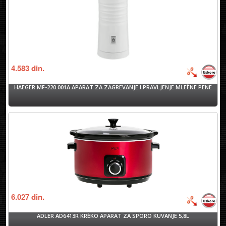
4.583
din.
HAEGER MF-220.001A APARAT ZA ZAGREVANJE I PRAVLJENJE MLEÈNE PENE
6.027
din.
ADLER AD6413R KRÈKO APARAT ZA SPORO KUVANJE 5,8L