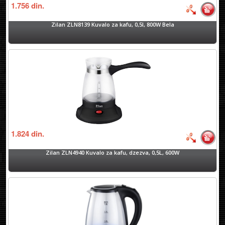
1.756
din.
Zilan ZLN8139 Kuvalo za kafu, 0,5l, 800W Bela
1.824
din.
Zilan ZLN4940 Kuvalo za kafu, dzezva, 0,5L, 600W