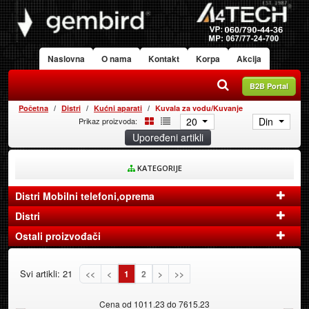
Naslovna
O nama
Kontakt
Korpa
Akcija
B2B Portal
Početna
Distri
Kućni aparati
Kuvala za vodu/Kuvanje
20
Din
Prikaz proizvoda:
Upoređeni artikli
KATEGORIJE
Distri Mobilni telefoni,oprema
Distri
Ostali proizvođači
Svi artikli: 21
<<
<
1
2
>
>>
Cena od 1011.23 do 7615.23