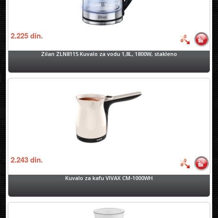
2.225
din.
Zilan ZLN8115 Kuvalo za vodu 1,8L, 1800W, stakleno
2.243
din.
Kuvalo za kafu VIVAX CM-1000WH