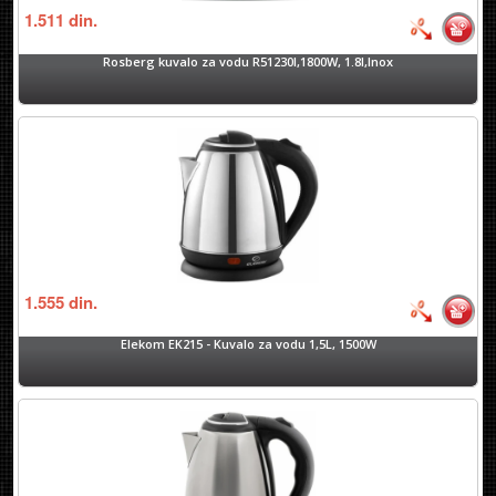
1.511
din.
Rosberg kuvalo za vodu R51230I,1800W, 1.8l,Inox
1.555
din.
Elekom EK215 - Kuvalo za vodu 1,5L, 1500W