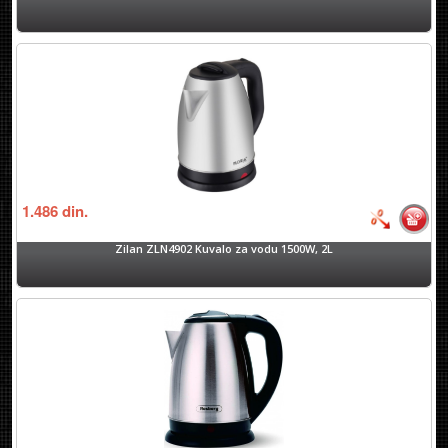
1.486
din.
Zilan ZLN4902 Kuvalo za vodu 1500W, 2L