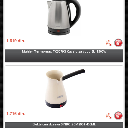
1.619
din.
Muhler Termomax TK3079G Kuvalo za vodu 2L ,1500W
1.716
din.
Elektricna dzezva SINBO SCM2951 400ML