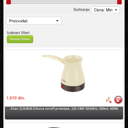
Sortiranje:
Cena: Min
Proizvođač
Izabrani filteri:
Poništi filtere
1.010
din.
Zilan ZLN4926 Džezva on/off prekidaè, 220-240V 50/60Hz, 500ml, 600W