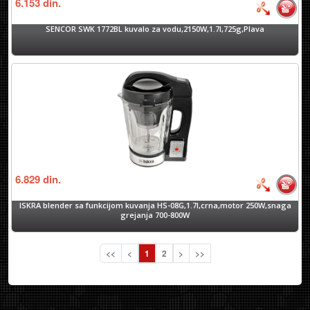
6.153
din.
SENCOR SWK 1772BL kuvalo za vodu,2150W,1.7l,725g,Plava
6.829
din.
ISKRA blender sa funkcijom kuvanja HS-08G,1.7l,crna,motor 250W,snaga
grejanja 700-800W
<<
<
1
2
>
>>