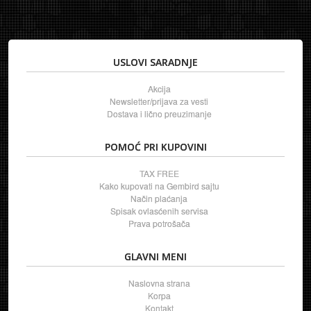
USLOVI SARADNJE
Akcija
Newsletter/prijava za vesti
Dostava i lično preuzimanje
POMOĆ PRI KUPOVINI
TAX FREE
Kako kupovati na Gembird sajtu
Način plaćanja
Spisak ovlasćenih servisa
Prava potrošača
GLAVNI MENI
Naslovna strana
Korpa
Kontakt