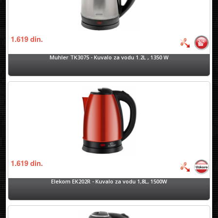
1.619
din.
Muhler TK3075 - Kuvalo za vodu 1.2L , 1350 W
1.619
din.
Elekom EK202R - Kuvalo za vodu 1,8L, 1500W