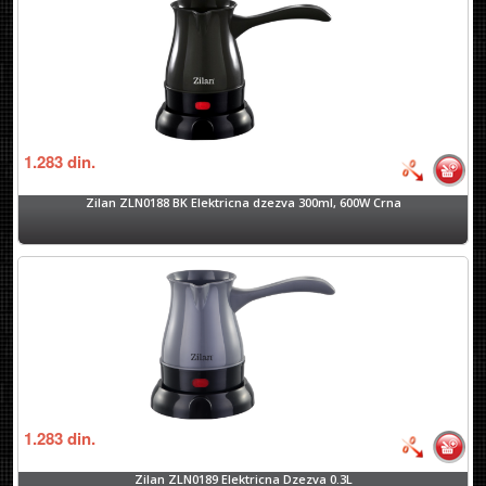
1.283
din.
Zilan ZLN0188 BK Elektricna dzezva 300ml, 600W Crna
1.283
din.
Zilan ZLN0189 Elektricna Dzezva 0.3L