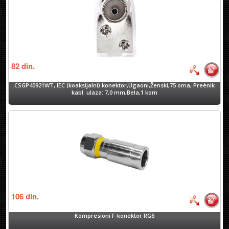
82
din.
CSGP40921WT, IEC (koaksijalni) konektor,Ugaoni,Ženski,75 oma, Preènik
kabl. ulaza: 7,0 mm,Bela,1 kom
106
din.
Kompresioni F-konektor RG6