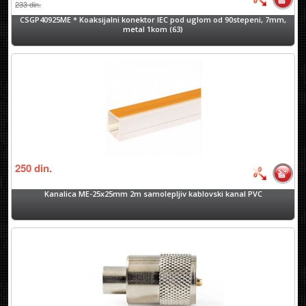
233
din.
CSGP40925ME * Koaksijalni konektor IEC pod uglom od 90stepeni, 7mm,
metal 1kom (63)
250
din.
Kanalica ME-25x25mm 2m samolepljiv kablovski kanal PVC