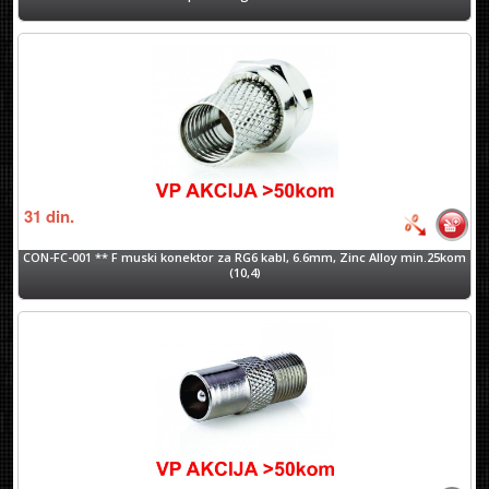
31
din.
CON-FC-001 ** F muski konektor za RG6 kabl, 6.6mm, Zinc Alloy min.25kom
(10,4)