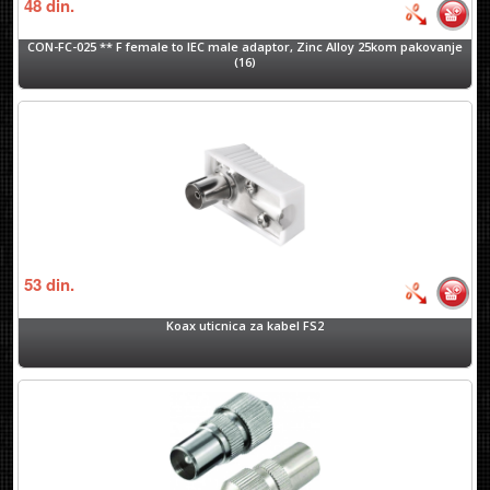
48
din.
CON-FC-025 ** F female to IEC male adaptor, Zinc Alloy 25kom pakovanje
(16)
53
din.
Koax uticnica za kabel FS2