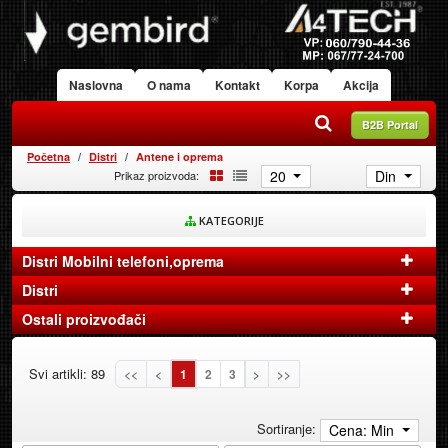
Naslovna
O nama
Kontakt
Korpa
Akcija
B2B Portal
Početna
Distri
Antene i oprema
20
Din
Prikaz proizvoda:
KATEGORIJE
Distri Mobilni telefoni,oprema
Distri
Ostali proizvođači
Svi artikli: 89
<<
<
1
2
3
>
>>
Sortiranje:
Cena: Min