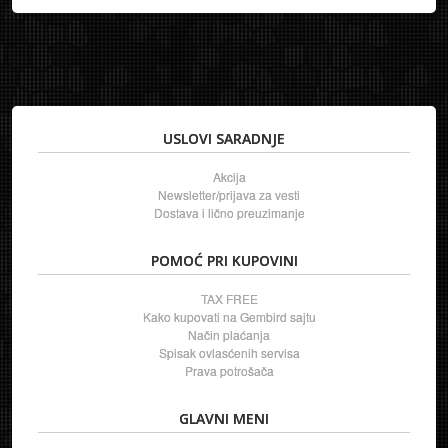
USLOVI SARADNJE
Akcija
Newsletter/prijava za vesti
Dostava i lično preuzimanje
POMOĆ PRI KUPOVINI
TAX FREE
Kako kupovati na Gembird sajtu
Način plaćanja
Spisak ovlasćenih servisa
Prava potrošača
GLAVNI MENI