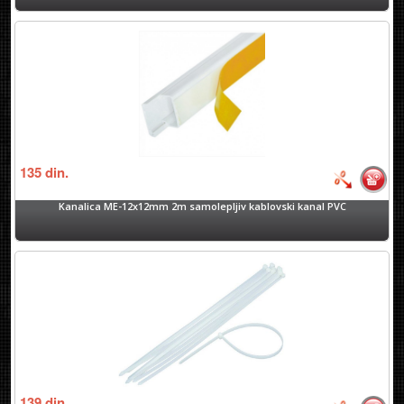
135
din.
Kanalica ME-12x12mm 2m samolepljiv kablovski kanal PVC
139
din.