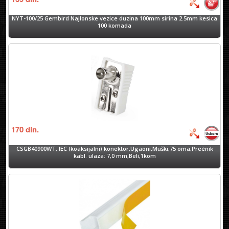
NYT-100/25 Gembird Najlonske vezice duzina 100mm sirina 2.5mm kesica
100 komada
170
din.
CSGB40900WT, IEC (koaksijalni) konektor,Ugaoni,Muški,75 oma,Preènik
kabl. ulaza: 7,0 mm,Beli,1kom