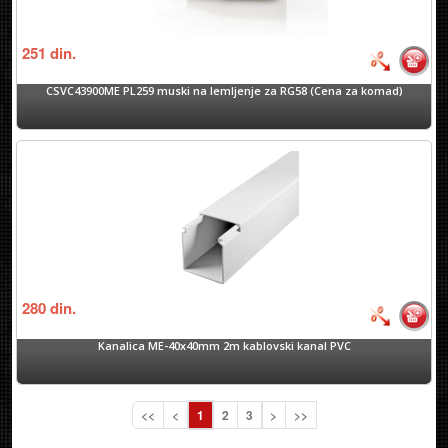
251
din.
CSVC43900ME PL259 muski na lemljenje za RG58 (Cena za komad)
280
din.
Kanalica ME-40x40mm 2m kablovski kanal PVC
<<
<
1
2
3
>
>>