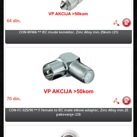
64
din.
CON-RFMA ** IEC muski konektor, Zinc Alloy min.25kom (21)
70
din.
CON-FC-025/90 ** F female to IEC male elbow adaptor, Zinc Alloy min.25
pakovanje (23)