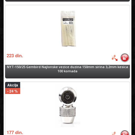
223
din.
NYT-150/25 Gembird Najlonske vezice duzina 150mm sirina 3,2mm kesica
100 komada
Akcija
- 24 %
177
din.