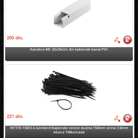
200
din.
Kanalica ME-25x25mm 2m kablovski kanal PVC
221
din.
NYTFR-150X3.6 Gembird Najlonske vezice duzina 150mm sirina 3.6mm
kesica 100komada