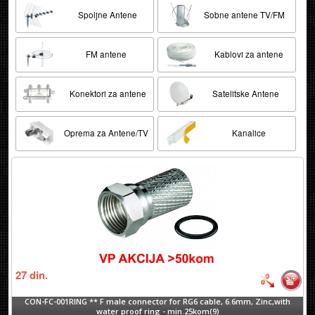
Spoljne Antene
Sobne antene TV/FM
FM antene
Kablovi za antene
Konektori za antene
Satelitske Antene
Oprema za Antene/TV
Kanalice
27
din.
CON-FC-001RING ** F male connector for RG6 cable, 6.6mm, Zinc,with
water proof ring - min.25kom(9)