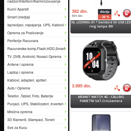
nadzor/Interfoni/Alarmi/ozvucenje
Kucni Aparati
382
din.
Akcija
591
din.
Smart Uredjaji
- 35 %
NL-LEDRING-01 * Gembird 5V USB LED
Ispravljaci, napajanja, UPS, Kablovi
ring lampa 3W
Oprema za Poslovanje
Periferije Racunara
Racunarske komp,Flash,HDD,Smart
TV ,DVB, Android, Nosaci Oprema
Antene i oprema
Laptop i oprema
Kablovi, adapteri, spliteri
3.995
din.
Auto i Oprema
Telefon ,Tablet, Foto, Baterije
MEANIT WATCH 4G - CALLING
PAMETNI SAT,Crni,kamera
Punjaci, UPS, Stabilizatori, Inverteri
Mrežna oprema
3D filamenti, Stampaci, Toneri
Sve za Kucu