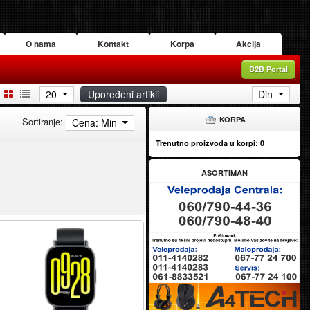
O nama
Kontakt
Korpa
Akcija
B2B Portal
20
Upoređeni artikli
Din
KORPA
Sortiranje:
Cena: Min
Trenutno proizvoda u korpi:
0
ASORTIMAN