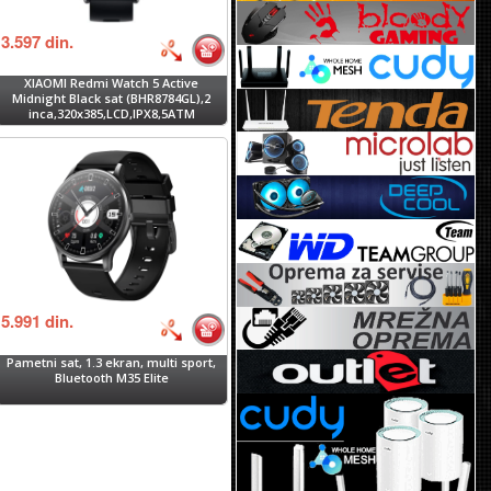
3.597
din.
XIAOMI Redmi Watch 5 Active
Midnight Black sat (BHR8784GL),2
inca,320x385,LCD,IPX8,5ATM
5.991
din.
Pametni sat, 1.3 ekran, multi sport,
Bluetooth M35 Elite