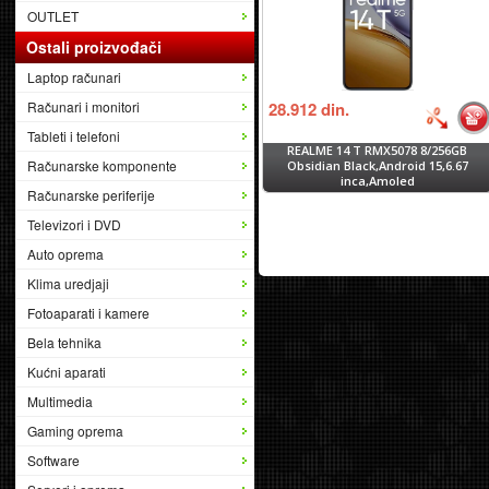
OUTLET
Ostali proizvođači
Laptop računari
Računari i monitori
28.912
din.
Tableti i telefoni
REALME 14 T RMX5078 8/256GB
Računarske komponente
Obsidian Black,Android 15,6.67
inca,Amoled
Računarske periferije
Televizori i DVD
Auto oprema
Klima uredjaji
Fotoaparati i kamere
Bela tehnika
Kućni aparati
Multimedia
Gaming oprema
Software