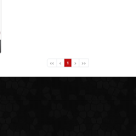
<<
<
1
>
>>