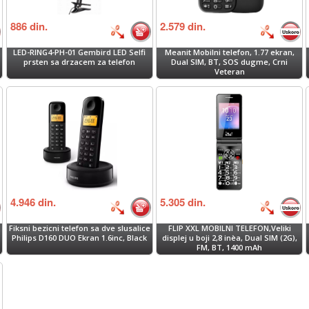
886
din.
2.579
din.
LED-RING4-PH-01 Gembird LED Selfi
Meanit Mobilni telefon, 1.77 ekran,
prsten sa drzacem za telefon
Dual SIM, BT, SOS dugme, Crni
Veteran
4.946
din.
5.305
din.
Fiksni bezicni telefon sa dve slusalice
FLIP XXL MOBILNI TELEFON,Veliki
Philips D160 DUO Ekran 1.6inc, Black
displej u boji 2,8 inèa, Dual SIM (2G),
FM, BT, 1400 mAh