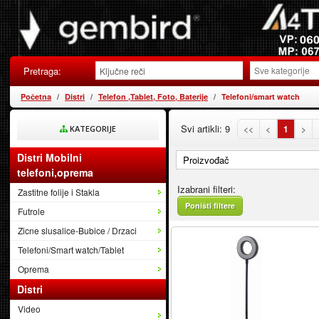
Pretraga:
Početna
Distri
Telefon ,Tablet, Foto, Baterije
Telefoni/smart watch
Svi artikli: 9
<<
<
1
>
KATEGORIJE
Distri Mobilni
Proizvođač
telefoni,oprema
Izabrani filteri:
Zastitne folije i Stakla
Poništi filtere
Futrole
Zicne slusalice-Bubice / Drzaci
Telefoni/Smart watch/Tablet
Oprema
Distri
Video