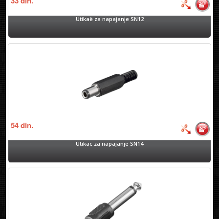
33
din.
Utikaè za napajanje SN12
54
din.
Utikac za napajanje SN14