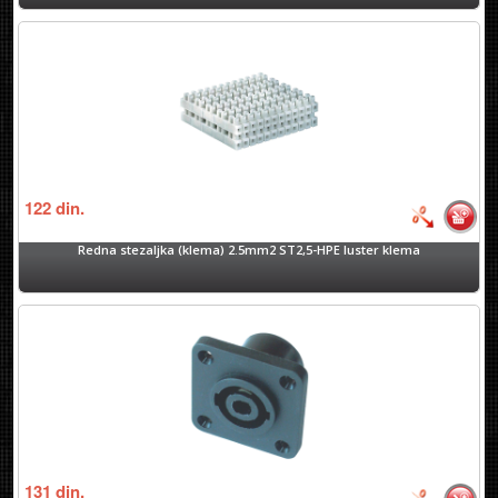
122
din.
Redna stezaljka (klema) 2.5mm2 ST2,5-HPE luster klema
131
din.