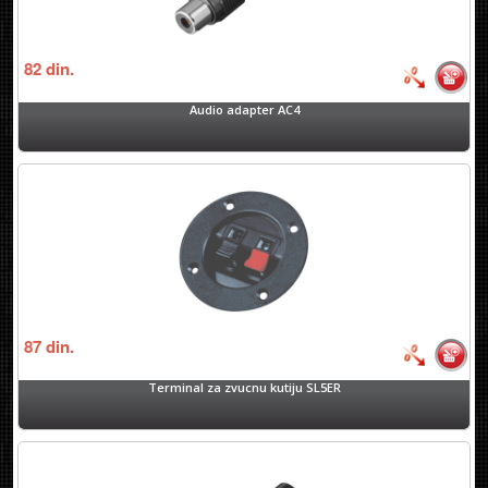
82
din.
Audio adapter AC4
87
din.
Terminal za zvucnu kutiju SL5ER