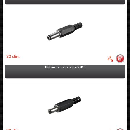
33
din.
Utikaè za napajanje SN10