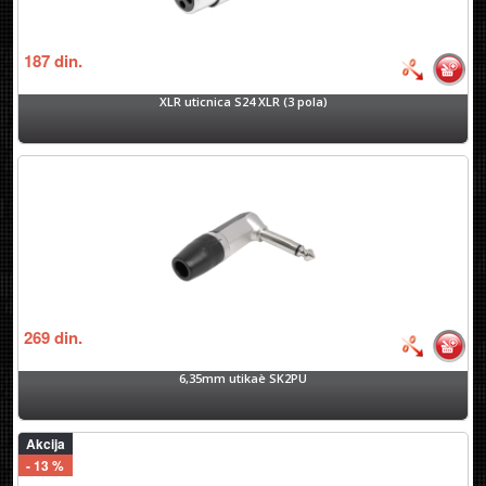
187
din.
XLR uticnica S24 XLR (3 pola)
269
din.
6,35mm utikaè SK2PU
Akcija
- 13 %