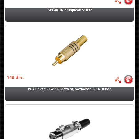
SPEAKON prikljucak S1092
149
din.
RCA utikac RCA11G Metalni, pozlaæeni RCA utikaè