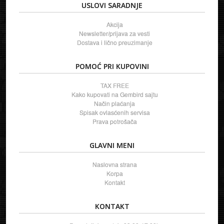
USLOVI SARADNJE
Akcija
Newsletter/prijava za vesti
Dostava i lično preuzimanje
POMOĆ PRI KUPOVINI
TAX FREE
Kako kupovati na Gembird sajtu
Način plaćanja
Spisak ovlasćenih servisa
Prava potrošača
GLAVNI MENI
Naslovna strana
Korpa
Kontakt
KONTAKT