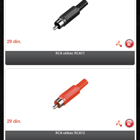
29
din.
RCA utikac RCA11
29
din.
RCA utikac RCA12