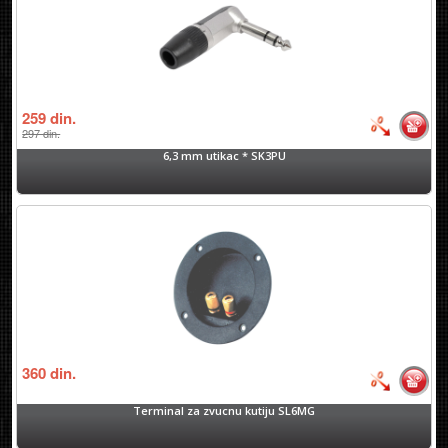
259
din.
297
din.
6,3 mm utikac * SK3PU
360
din.
Terminal za zvucnu kutiju SL6MG