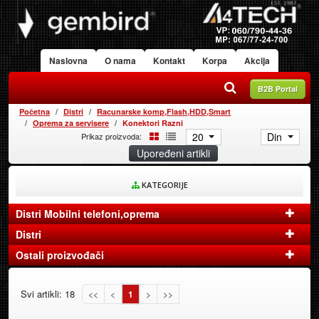
Naslovna
O nama
Kontakt
Korpa
Akcija
B2B Portal
Početna
Distri
Racunarske komp,Flash,HDD,Smart
Oprema za servisere
Konektori Razni
20
Din
Prikaz proizvoda:
Upoređeni artikli
KATEGORIJE
Distri Mobilni telefoni,oprema
Distri
Ostali proizvođači
Svi artikli: 18
<<
<
1
>
>>