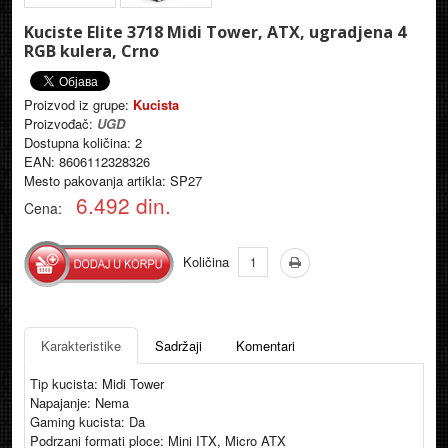
Kuciste Elite 3718 Midi Tower, ATX, ugradjena 4
RGB kulera, Crno
Proizvod iz grupe:
Kucista
Proizvođač:
UGD
Dostupna količina:
2
EAN: 8606112328326
Mesto pakovanja artikla: SP27
6.492
din.
Cena:
Količina
Količina
Karakteristike
Sadržaji
Komentari
Tip kucista: Midi Tower
Napajanje: Nema
Gaming kucista: Da
Podrzani formati ploce: Mini ITX, Micro ATX