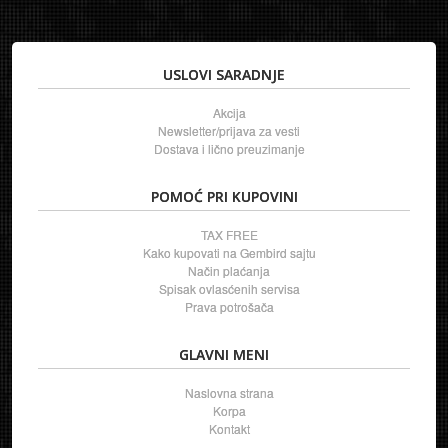
USLOVI SARADNJE
Akcija
Newsletter/prijava za vesti
Dostava i lično preuzimanje
POMOĆ PRI KUPOVINI
TAX FREE
Kako kupovati na Gembird sajtu
Način plaćanja
Spisak ovlasćenih servisa
Prava potrošača
GLAVNI MENI
Naslovna strana
Korpa
Kontakt