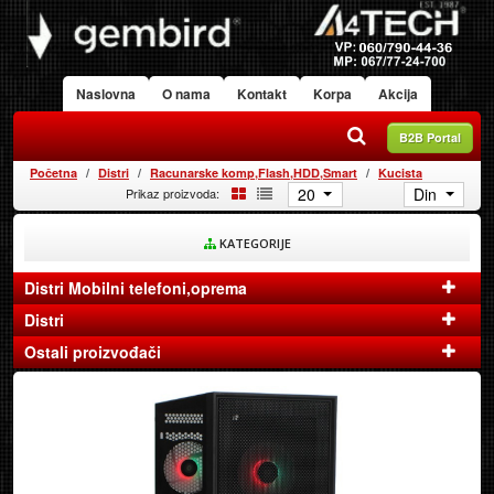
Naslovna
O nama
Kontakt
Korpa
Akcija
B2B Portal
Početna
Distri
Racunarske komp,Flash,HDD,Smart
Kucista
20
Din
Prikaz proizvoda:
KATEGORIJE
Distri Mobilni telefoni,oprema
Distri
Ostali proizvođači