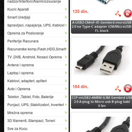
nadzor/Interfoni/Alarmi/ozvucenje
Kucni Aparati
135
din.
Smart Uredjaji
A-USB2-CMmF-01 Gembird microUSB
Ispravljaci, napajanja, UPS, Kablovi
2.0 na Type-C adapter (CM/MicroUSB
F), black
Oprema za Poslovanje
Periferije Racunara
Racunarske komp,Flash,HDD,Smart
TV ,DVB, Android, Nosaci Oprema
Antene i oprema
Laptop i oprema
Kablovi, adapteri, spliteri
164
din.
Auto i Oprema
Telefon ,Tablet, Foto, Baterije
CCP-mUSB2-AMBM-0,5M Gembird US
2.0 A-plug to Micro usb B-plug kabl
Punjaci, UPS, Stabilizatori, Inverteri
0.5m
Mrežna oprema
3D filamenti, Stampaci, Toneri
Sve za Kucu