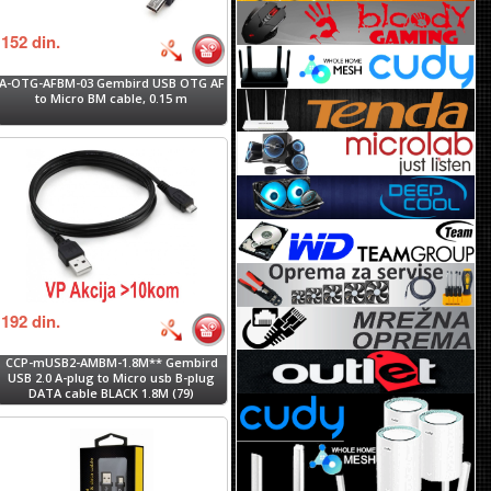
152
din.
A-OTG-AFBM-03 Gembird USB OTG AF
to Micro BM cable, 0.15 m
192
din.
CCP-mUSB2-AMBM-1.8M** Gembird
USB 2.0 A-plug to Micro usb B-plug
DATA cable BLACK 1.8M (79)