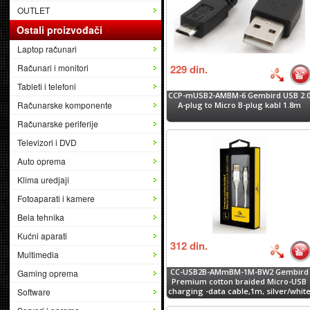
OUTLET
Ostali proizvođači
Laptop računari
Računari i monitori
229
din.
Tableti i telefoni
CCP-mUSB2-AMBM-6 Gembird USB 2.
Računarske komponente
A-plug to Micro B-plug kabl 1.8m
Računarske periferije
Televizori i DVD
Auto oprema
Klima uredjaji
Fotoaparati i kamere
Bela tehnika
Kućni aparati
312
din.
Multimedia
CC-USB2B-AMmBM-1M-BW2 Gembird
Gaming oprema
Premium cotton braided Micro-USB
Software
charging -data cable,1m, silver/whit