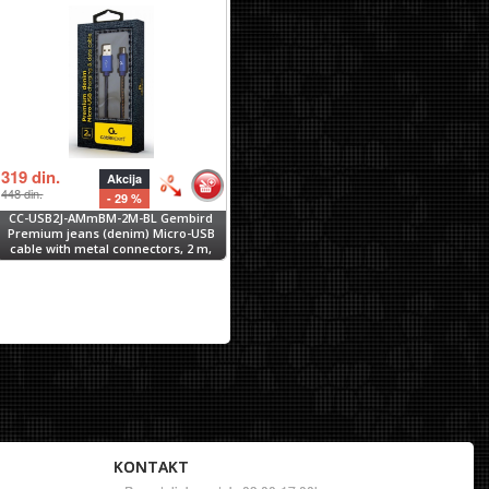
319
din.
Akcija
448
din.
- 29 %
CC-USB2J-AMmBM-2M-BL Gembird
Premium jeans (denim) Micro-USB
cable with metal connectors, 2 m,
blue
KONTAKT