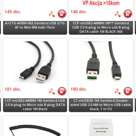
145
din.
146
din.
A-OTG-AFBM-002 Gembird USB OTG
CCP-mUSB2-AMBM-1M** Gembird
-
AF to Mini-BM kabl 15cm
USB 2.0 A-plug to Micro usb B-plug
DATA cable 1M BLACK (60)
181
din.
190
din.
B
CCP-mUSB2-AMBM-1M Gembird USB
CC-mUSB2D-1M Gembird Double-
2.0 A-plug to Micro usb B-plug DATA
sided USB 2.0 AM to Micro-USB cable,
cable 1M Black
black, 1 m FO