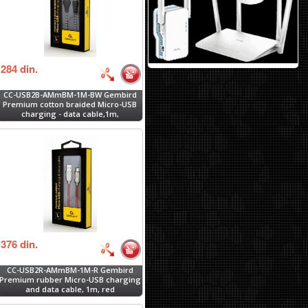
284
din.
CC-USB2B-AMmBM-1M-BW Gembird
Premium cotton braided Micro-USB
charging - data cable,1m,
black/white
376
din.
CC-USB2R-AMmBM-1M-R Gembird
Premium rubber Micro-USB charging
and data cable, 1m, red