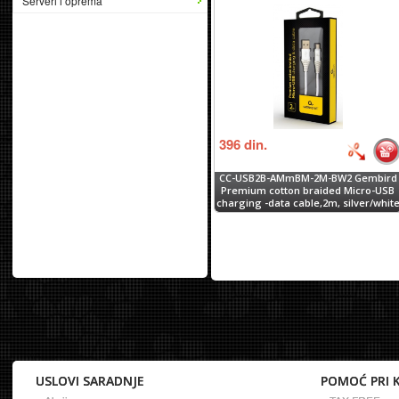
Serveri i oprema
396
din.
CC-USB2B-AMmBM-2M-BW2 Gembird
Premium cotton braided Micro-USB
charging -data cable,2m, silver/whit
USLOVI SARADNJE
POMOĆ PRI 