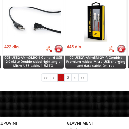
422
din.
445
din.
CCB-USB2-AMmDM90-6 Gembird USB
CC-USB2R-AMmBM-2M-R Gembird
2.0 AM to Double-sided right angle
Premium rubber Micro-USB charging
e
Micro-USB cable, 1.8M FO
and data cable, 2m, red
<<
<
1
2
>
>>
KUPOVINI
GLAVNI MENI