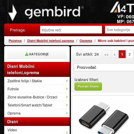
Pretraga:
Početna
Distri Mobilni telefoni,oprema
Oprema
Micro usb kablovi i pun
Svi artikli: 24
<<
<
1
2
KATEGORIJE
Distri Mobilni
Proizvođač
telefoni,oprema
Izabrani filteri:
Zastitne folije i Stakla
Poništi filtere
Futrole
Zicne slusalice-Bubice / Drzaci
Telefoni/Smart watch/Tablet
Oprema
Distri
Video