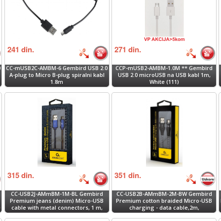
241
din.
271
din.
0
CC-mUSB2C-AMBM-6 Gembird USB 2.0
CCP-mUSB2-AMBM-1.0M ** Gembird
A-plug to Micro B-plug spiralni kabl
USB 2.0 microUSB na USB kabl 1m,
1.8m
White (111)
315
din.
351
din.
CC-USB2J-AMmBM-1M-BL Gembird
CC-USB2B-AMmBM-2M-BW Gembird
Premium jeans (denim) Micro-USB
Premium cotton braided Micro-USB
e
cable with metal connectors, 1 m,
charging - data cable,2m,
blue
black/white