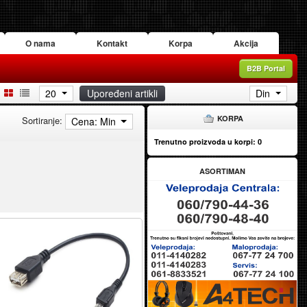
O nama
Kontakt
Korpa
Akcija
B2B Portal
20
Upoređeni artikli
Din
KORPA
Sortiranje:
Cena: Min
Trenutno proizvoda u korpi:
0
ASORTIMAN