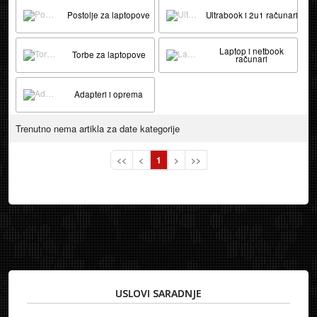
Postolje za laptopove
Ultrabook i 2u1 računari
Laptop i netbook
Torbe za laptopove
računari
Adapteri i oprema
Trenutno nema artikla za date kategorije
<<
<
1
>
>>
USLOVI SARADNJE