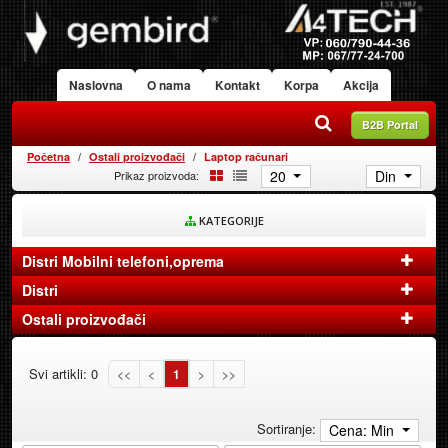
Naslovna
O nama
Kontakt
Korpa
Akcija
B2B Portal
Početna
Ostali proizvođači
Laptop računari
20
Din
Prikaz proizvoda:
KATEGORIJE
Distri Mobilni telefoni,oprema
Distri
Ostali proizvođači
Svi artikli: 0
<<
<
1
>
>>
Sortiranje:
Cena: Min