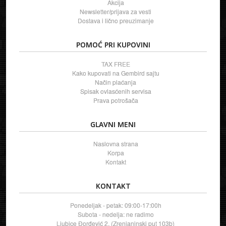
Akcija
Newsletter/prijava za vesti
Dostava i lično preuzimanje
POMOĆ PRI KUPOVINI
TAX FREE
Kako kupovati na Gembird sajtu
Način plaćanja
Spisak ovlasćenih servisa
Prava potrošača
GLAVNI MENI
Naslovna strana
Korpa
Kontakt
KONTAKT
Ponedeljak - petak: 09:00-17:00h
Subota - nedelja: ne radimo
Ljubice Đorđević 2, (Zrenjaninski put 103b)