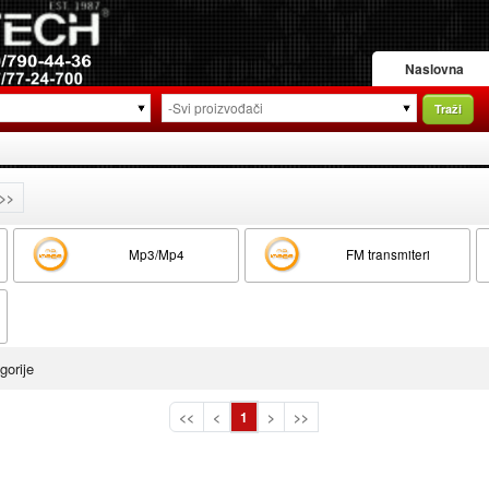
Naslovna
Traži
>>
Mp3/Mp4
FM transmiteri
gorije
<<
<
1
>
>>