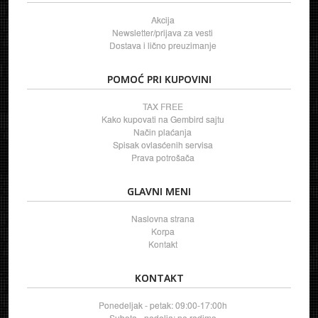
Akcija
Newsletter/prijava za vesti
Dostava i lično preuzimanje
POMOĆ PRI KUPOVINI
TAX FREE
Kako kupovati na Gembird sajtu
Način plaćanja
Spisak ovlasćenih servisa
Prava potrošača
GLAVNI MENI
Naslovna strana
Korpa
Kontakt
KONTAKT
Ponedeljak - petak: 09:00-17:00h
Subota - nedelja: ne radimo