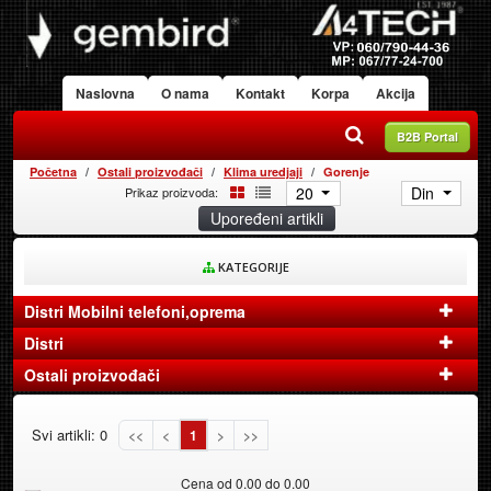
Naslovna
O nama
Kontakt
Korpa
Akcija
B2B Portal
Početna
Ostali proizvođači
Klima uredjaji
Gorenje
20
Din
Prikaz proizvoda:
Upoređeni artikli
KATEGORIJE
Distri Mobilni telefoni,oprema
Distri
Ostali proizvođači
Svi artikli: 0
<<
<
1
>
>>
Cena od 0.00 do 0.00