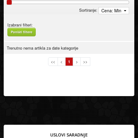
Sortiranje:
Cena: Min
Izabrani filteri:
Poništi filtere
Trenutno nema artikla za date kategorije
<<
<
1
>
>>
USLOVI SARADNJE