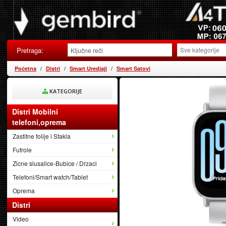
Pretraga:
Početna
Distri
Smart Uredjaji
Smart Satovi
KATEGORIJE
Distri Mobilni
telefoni,oprema
Zastitne folije i Stakla
Futrole
Zicne slusalice-Bubice / Drzaci
Telefoni/Smart watch/Tablet
Oprema
Distri
Video