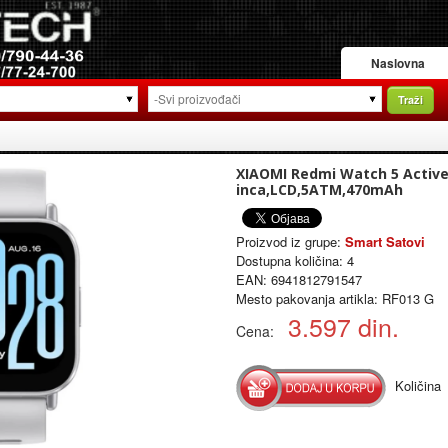
Naslovna
Traži
XIAOMI Redmi Watch 5 Active
inca,LCD,5ATM,470mAh
Proizvod iz grupe:
Smart Satovi
Dostupna količina:
4
EAN: 6941812791547
Mesto pakovanja artikla: RF013 G
3.597
din.
Cena:
Količina