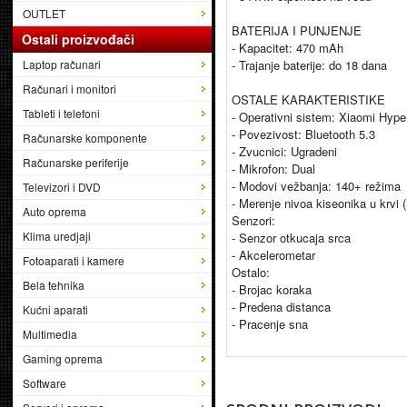
OUTLET
BATERIJA I PUNJENJE
Ostali proizvođači
- Kapacitet: 470 mAh
Laptop računari
- Trajanje baterije: do 18 dana
Računari i monitori
OSTALE KARAKTERISTIKE
Tableti i telefoni
- Operativni sistem: Xiaomi Hyp
- Povezivost: Bluetooth 5.3
Računarske komponente
- Zvucnici: Ugradeni
Računarske periferije
- Mikrofon: Dual
- Modovi vežbanja: 140+ režima
Televizori i DVD
- Merenje nivoa kiseonika u krvi
Auto oprema
Senzori:
Klima uredjaji
- Senzor otkucaja srca
- Akcelerometar
Fotoaparati i kamere
Ostalo:
Bela tehnika
- Brojac koraka
- Predena distanca
Kućni aparati
- Pracenje sna
Multimedia
Gaming oprema
Software