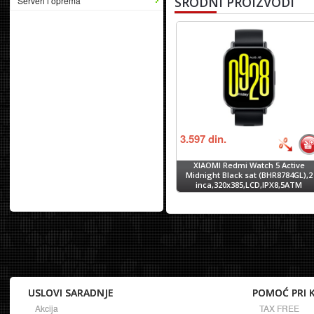
SRODNI PROIZVODI
Serveri i oprema
3.597
din.
XIAOMI Redmi Watch 5 Active
Midnight Black sat (BHR8784GL),2
inca,320x385,LCD,IPX8,5ATM
USLOVI SARADNJE
POMOĆ PRI 
Akcija
TAX FREE