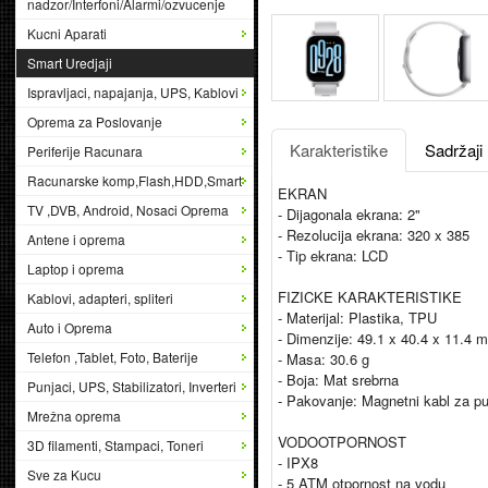
nadzor/Interfoni/Alarmi/ozvucenje
Kucni Aparati
Smart Uredjaji
Ispravljaci, napajanja, UPS, Kablovi
Oprema za Poslovanje
Karakteristike
Sadržaji
Periferije Racunara
Racunarske komp,Flash,HDD,Smart
EKRAN
TV ,DVB, Android, Nosaci Oprema
- Dijagonala ekrana: 2"
- Rezolucija ekrana: 320 x 385
Antene i oprema
- Tip ekrana: LCD
Laptop i oprema
FIZICKE KARAKTERISTIKE
Kablovi, adapteri, spliteri
- Materijal: Plastika, TPU
Auto i Oprema
- Dimenzije: 49.1 x 40.4 x 11.4 
Telefon ,Tablet, Foto, Baterije
- Masa: 30.6 g
- Boja: Mat srebrna
Punjaci, UPS, Stabilizatori, Inverteri
- Pakovanje: Magnetni kabl za pu
Mrežna oprema
VODOOTPORNOST
3D filamenti, Stampaci, Toneri
- IPX8
Sve za Kucu
- 5 ATM otpornost na vodu