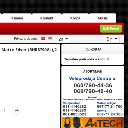
O nama
Kontakt
Korpa
Akcija
B2B Portal
20
Din
Prikaz proizvoda:
 Matte Silver (BHR8790GL),2
KORPA
Trenutno proizvoda u korpi:
0
ASORTIMAN
Količina